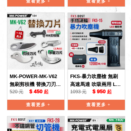
查看更多
查看更多
MK-POWER-MK-V62
FKS-暴力吹塵槍 無刷
無刷剪枝機 替換刀刃
高速馬達 吹吸兩用 LE
$ 450
$ 950
520 元
1093 元
起
起
剪枝 剪水管 刀片 配件
D照明 迷你吹塵機 手持
電動剪刀 一組兩片
吹塵槍 車用清潔 FKS-1
查看更多
查看更多