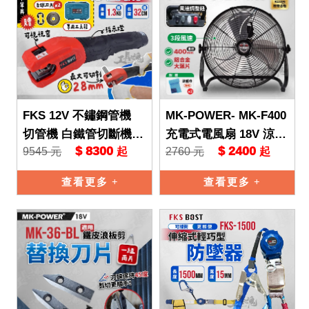
FKS 12V 不鏽鋼管機
MK-POWER- MK-F400
切管機 白鐵管切斷機
充電式電風扇 18V 涼風
$ 8300
$ 2400
9545 元
2760 元
起
起
金屬切斷機 不鏽鋼管切
扇 送風機 鼓風機 16吋
斷機 FKS-28 FKS
吹風機 排
查看更多
查看更多