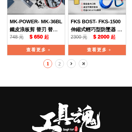
MK-POWER- MK-36BL
FKS BOST- FKS-1500
鐵皮浪板剪 替刃 替換
伸縮式輕巧型防墜器 背
$ 650
$ 2000
748 元
2300 元
起
起
刀片 一組2片 鐵皮剪 浪
負式安全帶用 高空作業
板剪 鐵皮剪刀
安全帶 防墜落
查看更多
查看更多
1
2