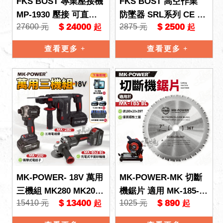
FKS BOST 專業壓接機
FKS BOST 高空作業
MP-1930 壓接 可直上
防墜器 SRL系列 CE E
$ 24000
$ 2500
27600 元
2875 元
起
起
牧田18V電池 不鏽鋼水
N360 捲吊 溜溜球 防墜
管壓接機 壓接機
器 織帶防墜器
查看更多
查看更多
MK-POWER- 18V 萬用
MK-POWER-MK 切斷
三機組 MK280 MK200
機鋸片 適用 MK-185-B
$ 13400
$ 890
15410 元
1025 元
起
起
MK853 電鎚 衝擊起子
L 高速切斷機 金屬切割
砂輪機
機 鋸片 配件