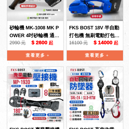
砂輪機 MK-1008 MK P
FKS BOST 18V 半自動
OWER 4吋砂輪機 通用
打包機 無刷電動打包機
$ 2600
$ 14000
2990 元
16100 元
起
起
牧田 18V 手提式砂輪機
通用牧田18V電池 綑綁
平面砂輪機 電
機 打包帶 打包機
查看更多
查看更多