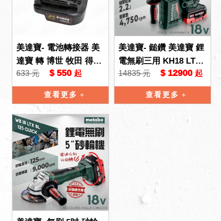
美達寶- 電池轉接器 美
美達寶- 鎚鑽 美達寶 鋰
達寶 轉 博世 牧田 得偉
電無刷三用 KH18 LTX
$ 550
$ 12900
633 元
14835 元
起
起
美沃奇 機器
BL24 18V 5.5HD 雙電
充電鎚
查看更多
查看更多