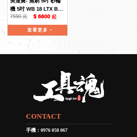
美達寶- 無刷 5吋 砂輪
機 5吋 WB 18 LTX BL
$ 6600
7590 元
起
125 Quick 德國製 18V
查看更多
CONTACT
手機：
0976 058 067