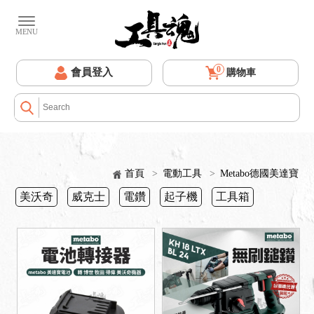
0
會員登入
購物車
首頁
>
電動工具
>
Metabo德國美達寶
美沃奇
威克士
電鑽
起子機
工具箱