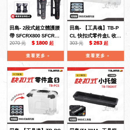
田島- 2段式超立體護腰
田島- 【工具魂】TB-P
帶 SFCRX800 SFCRX9
CL 快扣式零件盒L 收納
$ 1800
$ 263
2070 元
303 元
起
起
00 超立體 護腰帶 2層護
盒 收納箱 快扣式 工具
腰帶
盒 ⼯具箱 TAJIMA
查看更多
查看更多