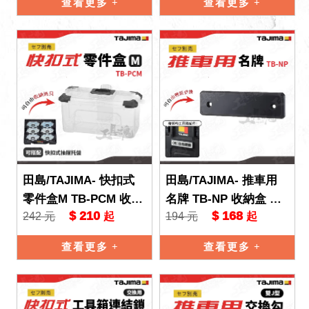
查看更多
查看更多
田島/TAJIMA- 快扣式
田島/TAJIMA- 推車用
零件盒M TB-PCM 收納
名牌 TB-NP 收納盒 收
$ 210
$ 168
242 元
194 元
起
起
盒 收納箱 快扣式 工具
納箱 工具盒 ⼯具箱
盒 ⼯具箱 TAJI
查看更多
查看更多