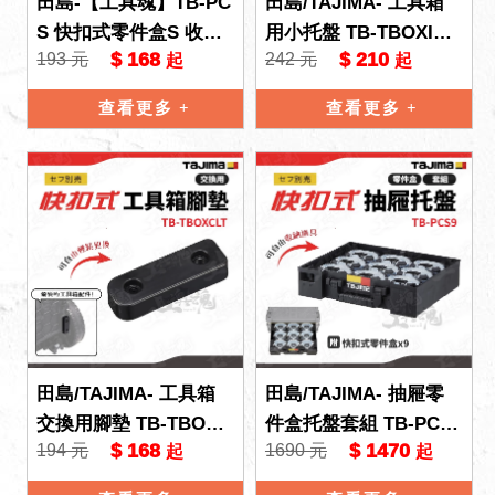
田島-【工具魂】TB-PC
田島/TAJIMA- 工具箱
S 快扣式零件盒S 收納
用小托盤 TB-TBOXIT
$ 168
$ 210
193 元
242 元
起
起
盒 收納箱 快扣式 工具
收納盒 收納箱 快扣式
盒 ⼯具箱 TAJIMA
工具盒 ⼯具箱
查看更多
查看更多
田島/TAJIMA- 工具箱
田島/TAJIMA- 抽屜零
交換用腳墊 TB-TBOXC
件盒托盤套組 TB-PCS9
$ 168
$ 1470
194 元
1690 元
起
起
LT 快扣式 收納盒 收納
快扣式 收納盒 收納箱
箱 工具盒 ⼯具箱
快扣式 工具盒 ⼯