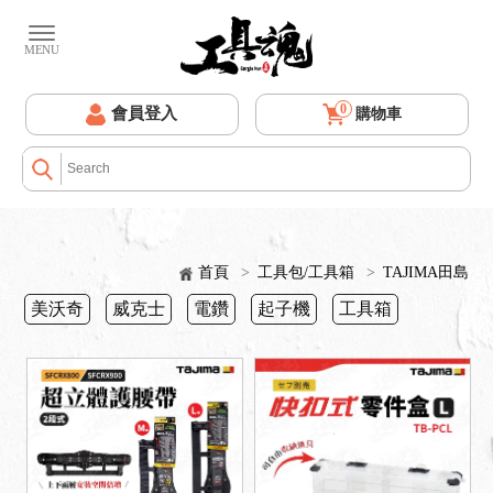
0
會員登入
購物車
首頁
>
工具包/工具箱
>
TAJIMA田島
美沃奇
威克士
電鑽
起子機
工具箱