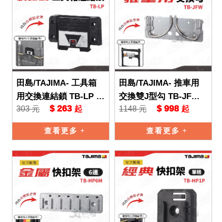
田島/TAJIMA- 工具箱
田島/TAJIMA- 推車用
用交換連結鎖 TB-LP 快
交換雙J型勾 TB-JFW
$ 263
$ 998
303 元
1148 元
起
起
扣式 收納盒 收納箱 快
收納盒 收納箱 工具盒
扣式 工具盒 ⼯具箱
⼯具箱
查看更多
查看更多