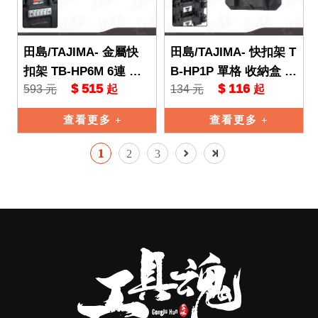
田島/TAJIMA- 金屬快
田島/TAJIMA- 快扣架 T
扣架 TB-HP6M 6連 收
B-HP1P 單格 收納盒 收
$ 515
$ 116
593 元
134 元
起
起
納盒 收納箱 工具盒 ⼯
納箱 工具盒 ⼯具箱
具箱
查看更多
查看更多
1
2
3