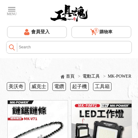
0
會員登入
購物車
首頁
>
電動工具
>
MK-POWER
美沃奇
威克士
電鑽
起子機
工具箱