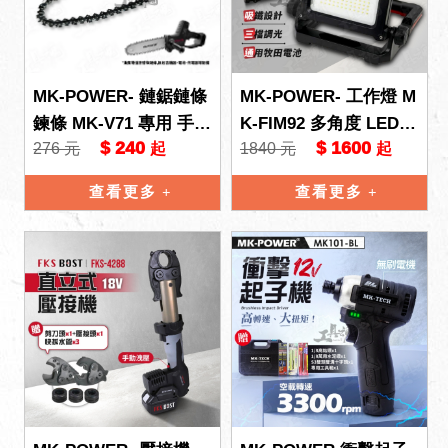
MK-POWER- 鏈鋸鏈條
MK-POWER- 工作燈 M
鍊條 MK-V71 專用 手提
K-FIM92 多角度 LED工
$ 240
$ 1600
276 元
1840 元
起
起
鏈鋸 電鋸 鏈條 替換 M
作燈 通用牧田電池 三
K-V71
段 可磁吸 探照
查看更多
查看更多