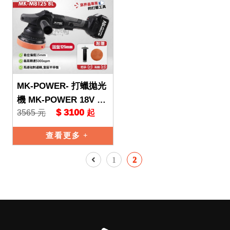
MK-POWER- 打蠟拋光
機 MK-POWER 18V M
$ 3100
3565 元
起
K-M8125BL 拋光機 打
蠟拋光 汽
查看更多
1
2