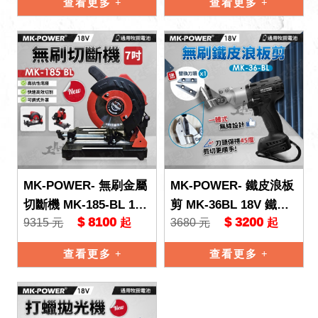
查看更多
查看更多
MK-POWER- 無刷金屬
MK-POWER- 鐵皮浪板
切斷機 MK-185-BL 18V
剪 MK-36BL 18V 鐵皮
$ 8100
$ 3200
9315 元
3680 元
起
起
高速切斷機 金屬切斷機
剪 充電 無刷 可牧田電
切割機
池 浪板剪 白鐵
查看更多
查看更多