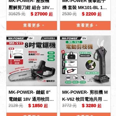
MK-POWER- 壓接機
MK-POWER 衝擊起子
壓解剪刀鉗 組合 18V直
機 套裝 MK101-BL 12V
$ 27000
$ 2200
31625 元
2530 元
起
起
立式 壓接鉗 剪刀鉗 充
起子機 家裝工具 MK p
電式 FKS-4288
ower 電
查看更多
查看更多
MK-POWER- 鏈鋸 8"
MK-POWER- 剪枝機 M
電鏈鋸 18V 通用牧田電
K-V62 牧田電池共用 18
$ 1850
$ 3280
2128 元
3772 元
起
起
池 MK-V71 鋰電 充電式
V 四段 電動剪刀 樹枝
電鋸 鏈鋸
剪 採果剪 樹