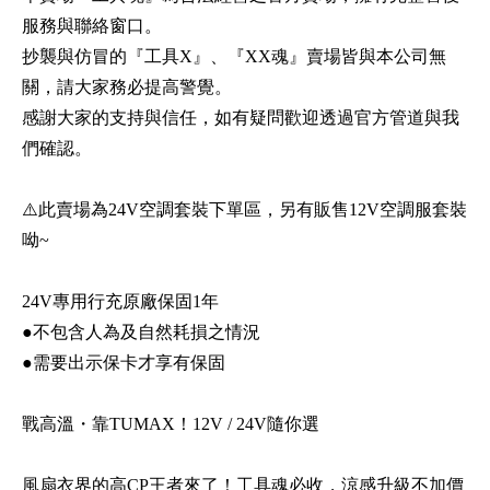
服務與聯絡窗口。
抄襲與仿冒的『工具X』、『XX魂』賣場皆與本公司無
關，請大家務必提高警覺。
感謝大家的支持與信任，如有疑問歡迎透過官方管道與我
們確認。
⚠️此賣場為24V空調套裝下單區，另有販售12V空調服套裝
呦~
24V專用行充原廠保固1年
●不包含人為及自然耗損之情況
●需要出示保卡才享有保固
戰高溫・靠TUMAX！12V / 24V隨你選
風扇衣界的高CP王者來了！工具魂必收，涼感升級不加價