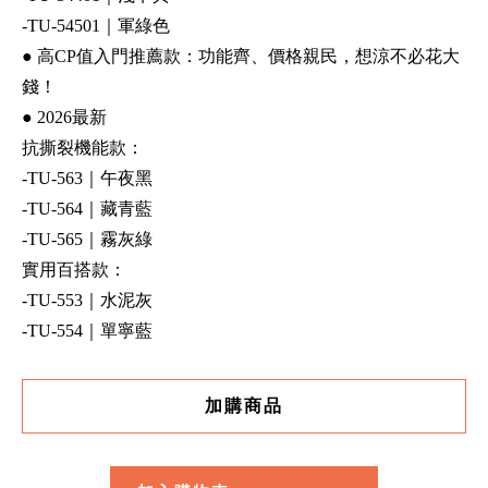
-TU-54501｜軍綠色
● 高CP值入門推薦款：功能齊、價格親民，想涼不必花大
錢！
● 2026最新
抗撕裂機能款：
-TU-563｜午夜黑
-TU-564｜藏青藍
-TU-565｜霧灰綠
實用百搭款：
-TU-553｜水泥灰
-TU-554｜單寧藍
加購商品