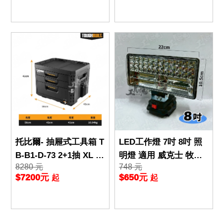
托比爾- 抽屜式工具箱 T
LED工作燈 7吋 8吋 照
B-B1-D-73 2+1抽 XL T
明燈 適用 威克士 牧田
8280 元
748 元
B TOUGHBUILT 抽屜式
得偉 美沃奇 LED燈 鋰
$7200元
$650元
起
起
快
電 工作燈