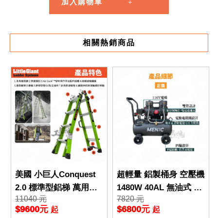
加入購物車
相關熱銷商品
美國 小巨人Conquest
超輕量 鋁製桶身 空壓機
2.0 標準型鋁梯 萬用梯
1480W 40AL 無油式 低
11040 元
7820 元
梯子 伸縮梯 人字梯 工
噪音 電磁閥 雙通道 全
$9600元
$6800元
起
起
作梯 A字梯
銅電機 空壓機 風