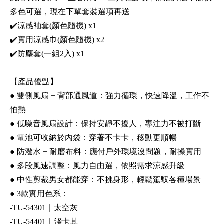
多色可選，現在下單套裝選項再送
✔️涼感袖套(顏色隨機) x1
✔️實用涼感巾(顏色隨機) x2
✔️防塵套(一組2入) x1
【產品優點】
● 雙側風扇 + 背部通風道：強力循環，快速降溫，工作不
怕熱
● 低噪音風扇設計：保持安靜不擾人，專注力不被打斷
● 電池可收納於內袋：穿著不卡卡，移動更順暢
● 防潑水 + 耐磨布料：應付戶外環境沒問題，耐操實用
● 多段風速調整：風力自由選，依照需求涼感升級
● 中性剪裁男女都能穿：不挑身形，輕鬆駕馭各種場景
● 3款實用色系：
-TU-54301｜太空灰
-TU-54401｜淺卡其