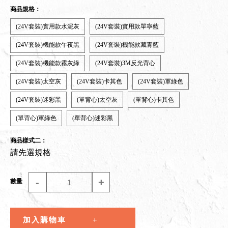
商品規格：
(24V套裝)實用款水泥灰
(24V套裝)實用款單寧藍
(24V套裝)機能款午夜黑
(24V套裝)機能款藏青藍
(24V套裝)機能款霧灰綠
(24V套裝)3M反光背心
(24V套裝)太空灰
(24V套裝)卡其色
(24V套裝)軍綠色
(24V套裝)迷彩黑
(單背心)太空灰
(單背心)卡其色
(單背心)軍綠色
(單背心)迷彩黑
商品樣式二：
請先選規格
-
+
數量
加入購物車