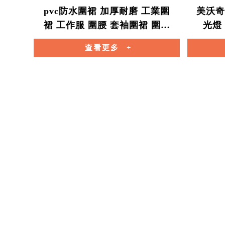
pvc防水圍裙 加厚耐磨 工業圍
美沃奇
裙 工作服 圍腰 套袖圍裙 圍裙
光燈
割草機圍裙
p
查看更多