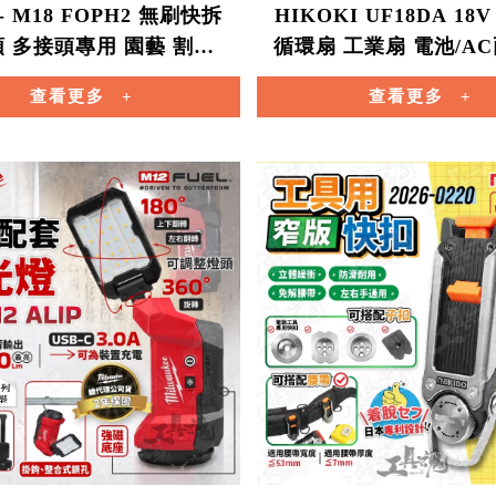
 M18 FOPH2 無刷快拆
HIKOKI UF18DA 18
 多接頭專用 園藝 割草
循環扇 工業扇 電池/AC
鼓風機 FOPH2 米沃奇
電池 風扇 hikok
查看更多
查看更多