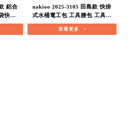
田島款 鋁合
nakioo 2025-3105 田島款 快掛
腰袋快扣
式水桶電工包 工具腰包 工具袋
工具
工具包 零件收納 多用
查看更多