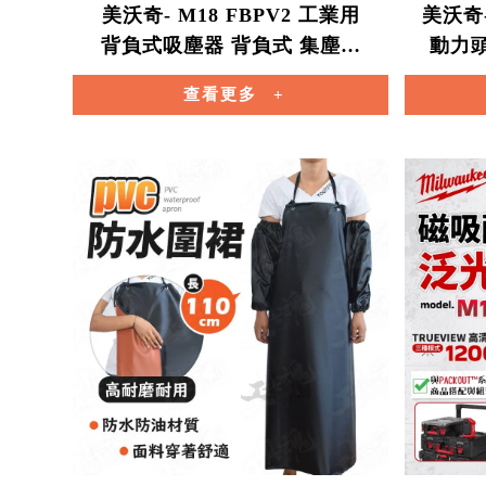
美沃奇- M18 FBPV2 工業用
美沃奇-
背負式吸塵器 背負式 集塵器
動力頭
吸塵器 靜音 FBPV2 米沃奇
機 
查看更多