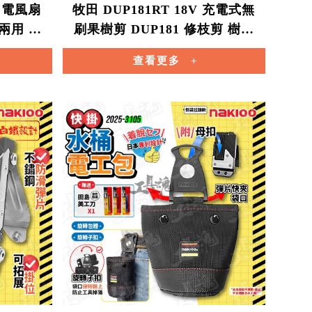
V 電風扇
牧田 DUP181RT 18V 充電式無
兩用 雙
刷果樹剪 DUP181 修枝剪 樹枝
剪 Makita 公司貨
查看更多