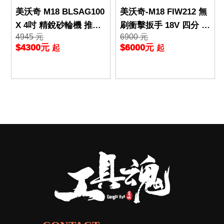
美沃奇 M18 BLSAG100
美沃奇-M18 FIW212 無
X 4吋 精銳砂輪機 推鈕
刷衝擊扳手 18V 四分 1/
4945 元
6900 元
式 砂輪機 BLSAG100X
2 小扭 扳手機 板手機
$4300元
$6000元
起
起
米沃奇 公
米沃奇 公司