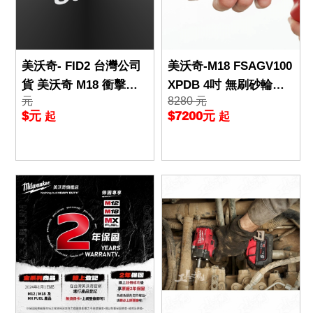
美沃奇- FID2 台灣公司
美沃奇-M18 FSAGV100
貨 美沃奇 M18 衝擊起
XPDB 4吋 無刷砂輪機 1
元
8280 元
子機 18V 高鈷鑽 起子機
8V 無刷 砂輪機 米沃奇
$元
$7200元
起
起
無刷電機 米沃奇
公司貨