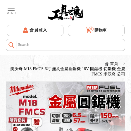
0
會員登入
購物車
首頁-
>
美沃奇-M18 FMCS 6吋 無刷金屬圓鋸機 18V 圓鋸機 切斷機 金屬
FMCS 米沃奇 公司