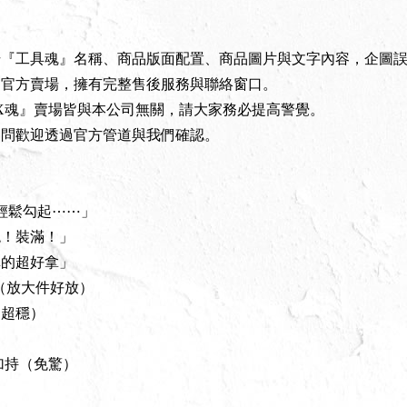
場『工具魂』名稱、商品版面配置、商品圖片與文字內容，企圖
之官方賣場，擁有完整售後服務與聯絡窗口。
X魂』賣場皆與本公司無關，請大家務必提高警覺。
疑問歡迎透過官方管道與我們確認。
指輕鬆勾起⋯⋯」
飽！裝滿！」
真的超好拿」
（放大件好放）
！超穩）
加持（免驚）