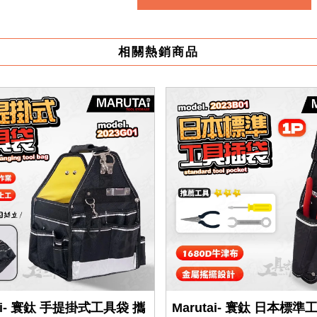
相關熱銷商品
tai- 寰鈦 手提掛式工具袋 攜
Marutai- 寰鈦 日本標