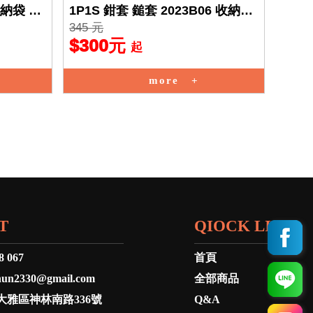
收納袋 聚
1P1S 鉗套 鎚套 2023B06 收納袋
345 元
聚脂纖維 工
$300元
起
more
T
QIOCK LINK
8 067
首頁
hun2330@gmail.com
全部商品
大雅區神林南路336號
Q&A