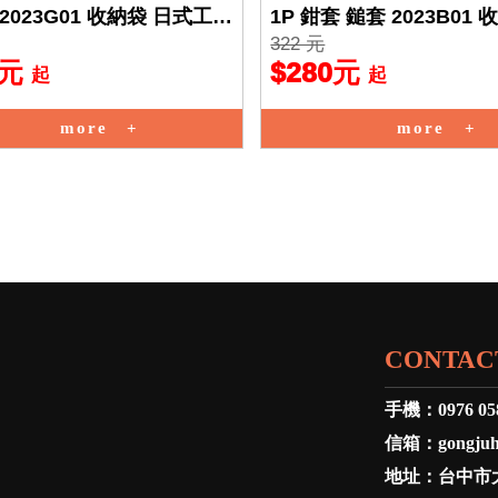
2023G01 收納袋 日式工藝
1P 鉗套 鎚套 2023B01 
322 元
工具袋 工具
脂纖維 工具袋
0元
$280元
起
起
more
more
CONTAC
手機：
0976 05
信箱：
gongju
地址：
台中市