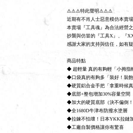
⚠️⚠️⚠️特此聲明⚠️⚠️⚠️
近期有不肖人士惡意模仿本賣
本賣場『工具魂』為合法經營
抄襲與仿冒的『工具X』、『X
感謝大家的支持與信任，如有
商品特點
◆ 超輕量 真的有夠輕「小拇
◆口袋真的有夠多「裝好！裝
◆硬質鋁合金手把「拿重時候
◆底部+整包增加30%容量空間
◆加大的硬質底部（決不偏倒
◆全1680D牛津布防撥水塗層
◆拉鍊不怕壞！日本YKK拉鏈
◆工廠自製價格讓你有驚喜