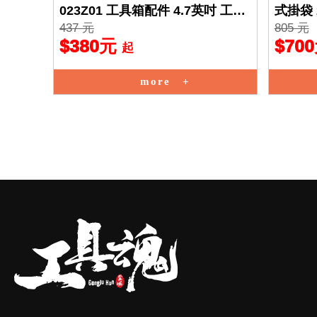
023Z01 工具箱配件 4.7英吋 工具
式掛袋 
437 元
805 元
推車 防水 簡
設計 
$380元
$70
起
more