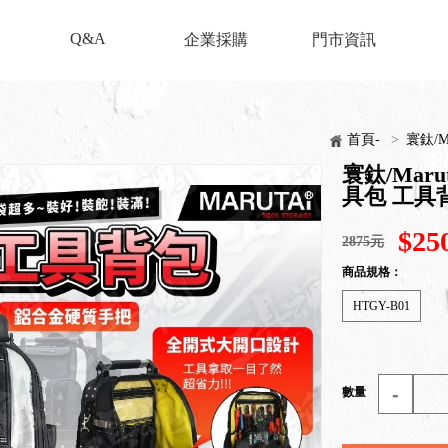
Q&A
企業採購
門市資訊
首頁-
>
寰鈦/M
寰鈦/Maru
具包 工具
$25
2875元
商品規格：
HTGY-B01
-
數量