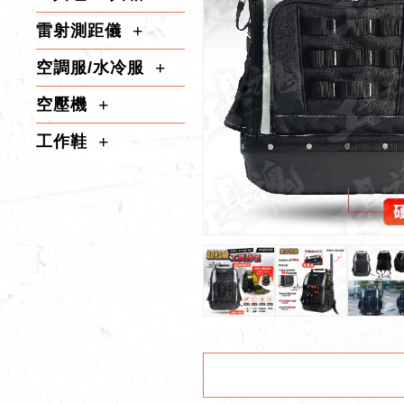
雷射測距儀
空調服/水冷服
空壓機
工作鞋