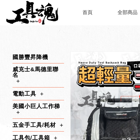
首頁
全部商品
國勝豐昇降機
威克士&馬德里聯
名
電動工具
美國小巨人工作梯
五金手工具/耗材
工具包/工具箱