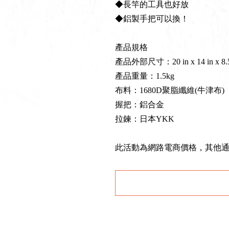
◆長竿的工具也好放
◆鋁製手把可以換！
產品規格
產品外部尺寸：20 in x 14 in x 8.5
產品重量：1.5kg
布料：1680D聚脂纖維(牛津布)
握把：鋁合金
拉鍊：日本YKK
此活動為網路電商價格，其他