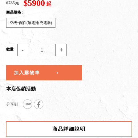
$5900
6785元
起
商品規格：
空機+配件(無電池.充電器)
-
+
數量
加入購物車
本店促銷活動
商品詳細說明