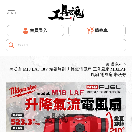
0
會員登入
購物車
首頁-
>
美沃奇 M18 LAF 18V 精銳無刷 升降氣流風扇 工業風扇 M18LAF
風扇 電風扇 米沃奇