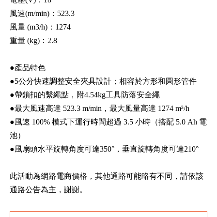
風速(m/min)：523.3
風量 (m3/h)：1274
重量 (kg)：2.8
●產品特色
●5公分快速調整安全夾具設計；相容於方形和圓形管件
●帶鎖扣的繫繩點，附4.54kg工具防落安全繩
●最大風速高達 523.3 m/min，最大風量高達 1274 m³/h
●風速 100% 模式下運行時間超過 3.5 小時（搭配 5.0 Ah 電
池）
●風扇頭水平旋轉角度可達350°，垂直旋轉角度可達210°
此活動為網路電商價格，其他通路可能略有不同，請依該
通路公告為主，謝謝。