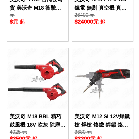
貨 美沃奇 M18 衝擊起
鋰電 無刷 真空機 真空
元
26400 元
子機 18V 高鈷鑽 起子機
泵浦 抽真空 米沃奇 真
$元
$24000元
起
起
無刷電機 米沃奇
空 泵浦 FVP5
美沃奇-M18 BBL 精巧
美沃奇-M12 SI 12V焊鐵
鼓風機 18V 吹灰 除塵
槍 焊槍 烙鐵 銲錫 烙鐵
4025 元
3680 元
工廠 戶外 吹葉機 m18b
頭 免工具 電烙鐵 槍型
$3500元
$3200元
起
起