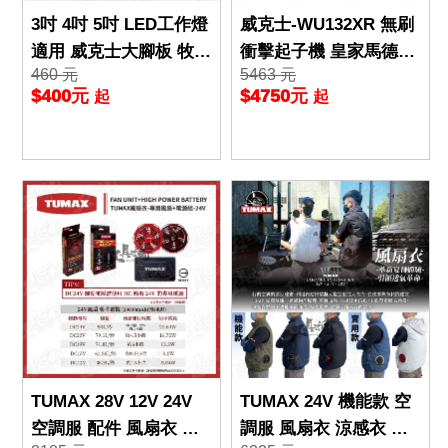
3吋 4吋 5吋 LED工作燈
威克士-WU132XR 無刷
適用 威克士大腳板 牧田
衝擊起子機 皇家馬德里
460 元
5463 元
得偉 美沃奇 高光 工作
限定版 中部獨家販售 w
$400元
$4750元
起
起
燈 照明燈
orx
TUMAX 28V 12V 24V
TUMAX 24V 機能款 空
空調服 配件 風扇衣 配
調服 風扇衣 涼感衣 無