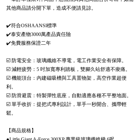
其他商品請分開下單，造成不便請見諒。
✔️符合OSHAANSI標準
✔️泰安產物3000萬產品責任險
✔️免費服務保證二年
☑️ 防電安全：玻璃纖維不導電，電工作業安全有保障。
☑️ 減輕疲勞：5 吋加寬專利踏板，雙腳久站舒適不痠痛。
☑️ 機能頂台：內建磁吸槽與工具置物架，高空作業超便
利。
☑️ 防滑避震：特製彈性底座，自動適應各種不平整地面。
☑️ 單手收折：提把式專利設計，單手一秒開合、攜帶輕
鬆。
【商品規格】
●Little Giant A-Force 300XP 專業級玻璃纖維梯 6呎