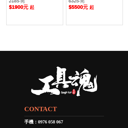
2185 元
6325 元
件 行動電源 風扇組
袖背心 多口袋 工作服 T
$1900元
$5500元
起
起
UMAX 空調服 2
CONTACT
手機：
0976 058 067