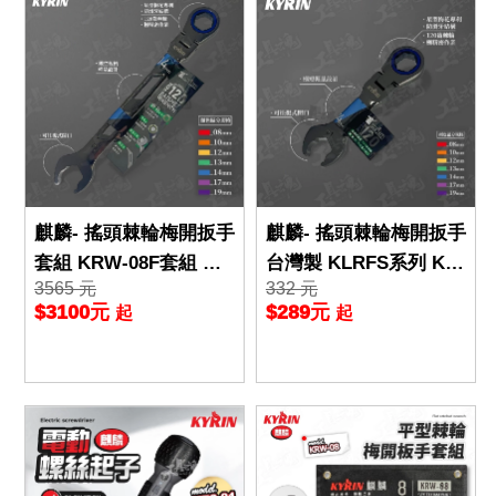
麒麟- 搖頭棘輪梅開扳手
麒麟- 搖頭棘輪梅開扳手
套組 KRW-08F套組 台
台灣製 KLRFS系列 KY
3565 元
332 元
灣製 KLR系列 KYRIN
RIN 輕量化 開口端快插
$3100元
$289元
起
起
開口端快插 防滑牙
防滑牙 梅開板手