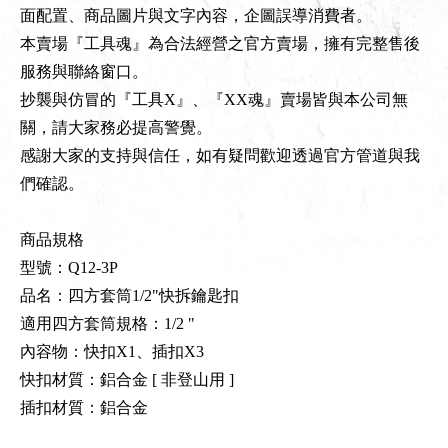
面配置、商品圖片與文字內容，企圖誤導消費者。
本賣場『工具魂』為合法經營之官方賣場，擁有完整售後
服務與聯絡窗口。
抄襲與仿冒的『工具X』、『XX魂』賣場皆與本公司無
關，請大家務必提高警覺。
感謝大家的支持與信任，如有疑問歡迎透過官方管道與我
們確認。
商品規格
型號：Q12-3P
品名：四方套筒1/2"快拆鑰匙扣
適用四方套筒規格：1/2 "
內容物：快扣X1、插扣X3
快扣材質：鋁合金 [ 非登山用 ]
插扣材質：鋁合金