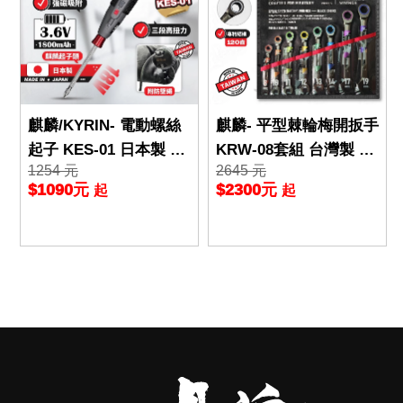
麒麟/KYRIN- 電動螺絲
麒麟- 平型棘輪梅開扳手
起子 KES-01 日本製 US
KRW-08套組 台灣製 KL
1254 元
2645 元
B充電 400rpm 居家DIY
R系列 KYRIN 輕量化 開
$1090元
$2300元
起
起
螺絲起
口端快插 防滑