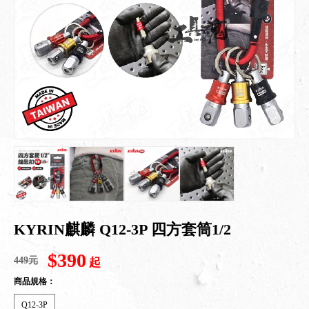
KYRIN麒麟 Q12-3P 四方套筒1/2
$390
449元
起
商品規格：
Q12-3P