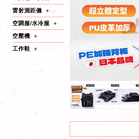
雷射測距儀
空調服/水冷服
空壓機
工作鞋