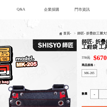
Q&A
企業採購
門市資訊
首頁-
>
師匠- 折疊款三層大型
師匠- 折疊
工鉗袋 工
$670
770元
商品規格：
MK-205
-
數量