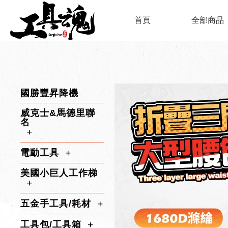
首頁
全部商品
國勝豐昇降機
威克士&馬德里聯
名
電動工具
美國小巨人工作梯
五金手工具/耗材
工具包/工具箱