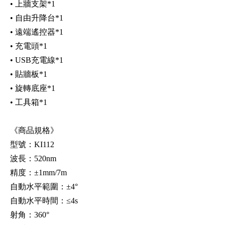
• 上牆支架*1
• 自由升降台*1
• 遠端遙控器*1
• 充電頭*1
• USB充電線*1
• 貼牆板*1
• 旋轉底座*1
• 工具箱*1
《商品規格》
型號：KI112
波長：520nm
精度：±1mm/7m
自動水平範圍：±4°
自動水平時間：≤4s
射角：360°