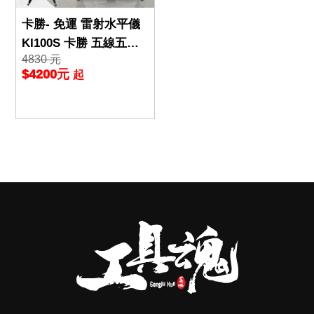
卡勝- 免運 雷射水平儀
KI100S 卡勝 五線五點
4830 元
KI100升級 自動水平 防
$4200元
起
塵 防水 20m