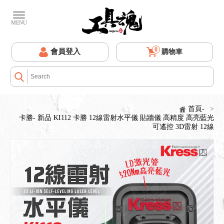
0
會員登入
購物車
首頁-
>
卡勝- 新品 KI112 卡勝 12線雷射水平儀 貼牆儀 高精度 高亮藍光
可遙控 3D雷射 12線