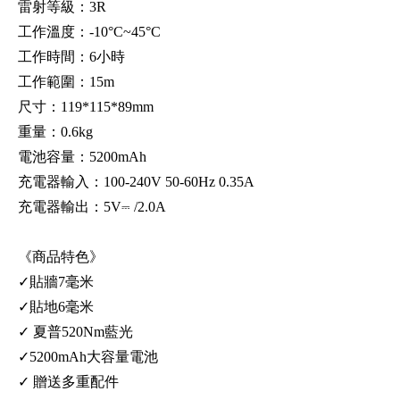
雷射等級：3R
工作溫度：-10°C~45°C
工作時間：6小時
工作範圍：15m
尺寸：119*115*89mm
重量：0.6kg
電池容量：5200mAh
充電器輸入：100-240V 50-60Hz 0.35A
充電器輸出：5V⎓ /2.0A
《商品特色》
✓貼牆7毫米
✓貼地6毫米
✓ 夏普520Nm藍光
✓5200mAh大容量電池
✓ 贈送多重配件