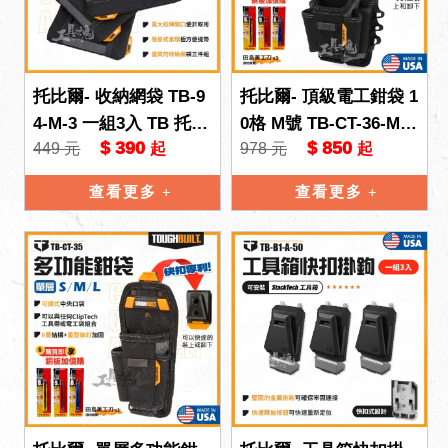
托比爾- 收納網袋 TB-9
托比爾- 頂級電工鉗袋 1
4-M-3 一組3入 TB 托比
0格 M號 TB-CT-36-M10
$ 390
$ 850
449 元
978 元
起
起
爾 TOUGHBUILT 工具
托比爾 快扣式 工具袋
袋 收納袋
鉗袋 多功
查看更多
查看更多