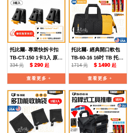
托比爾- 專業快拆卡扣
托比爾- 經典開口軟包
TB-CT-150 1卡3入 原廠
TB-60-16 16吋 TB 托比
$ 290
$ 1490
334 元
1714 元
起
起
快扣 TB 托比爾 工具收
爾 TOUGHBUILT 38格
納 補充包 TO
電工
查看更多
查看更多