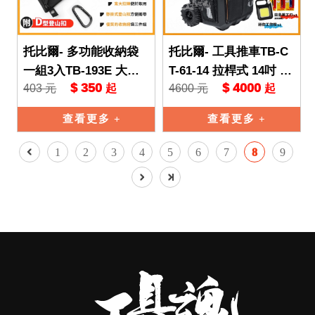
托比爾- 多功能收納袋
托比爾- 工具推車TB-C
一組3入TB-193E 大中
T-61-14 拉桿式 14吋 快
$ 350
$ 4000
403 元
4600 元
起
起
小 網袋 TB 托比爾 TO
扣 附收納橫桿 TB 托比
UGHBUILT
爾 工具箱
查看更多
查看更多
1
2
3
4
5
6
7
8
9