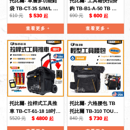
托比爾- 單層多功能鉗
托比爾- 工具箱快扣掛
袋 TB-CT-35 S/M/L 快
鉤 TB-B1-A-50 TB 托
$ 530
$ 600
610 元
690 元
起
起
扣 TB 托比爾 TOUGHB
比爾 TOUGHBUILT 一
UILT 收
組3入
查看更多
查看更多
托比爾- 拉桿式工具推
托比爾- 六格腰包 TB
車 TB-CT-61-18 18吋
托比爾 TB-310 TOUGH
$ 4800
$ 730
5520 元
840 元
起
起
含收納橫桿 快扣 TB 托
BUILT 多功能 非快扣
比爾 TOUGH
鉗袋 工具袋