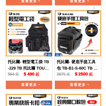
查看更多
查看更多
托比爾- 輕型電工袋 TB
托比爾- 硬底手提工具
-229 TB 托比爾 TOUG
包 TB-B1-S-60C TB 托
$ 490
$ 2500
564 元
2875 元
起
起
HBUILT 多功能 非快扣
比爾 TOUGHBUILT 零
鉗袋 工具袋
件盒 工具
查看更多
查看更多