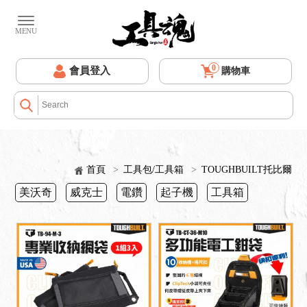
0
會員登入
購物車
首頁
>
工具包/工具箱
>
TOUGHBUILT托比爾
美沃奇
威克士
電鑽
起子機
工具箱