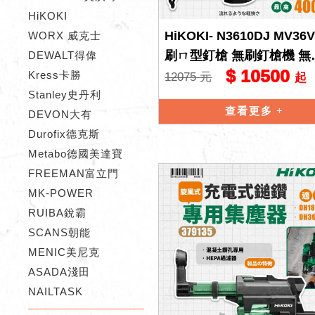
HiKOKI
HiKOKI- N3610DJ MV36
WORX 威克士
刷ㄇ型釘槍 無刷釘槍機 無
DEWALT得偉
$ 10500
釘槍 型釘 日立
Kress卡勝
12075 元
起
Stanley史丹利
查看更多
DEVON大有
Durofix德克斯
Metabo德國美達寶
FREEMAN富立門
MK-POWER
RUIBA銳霸
SCANS朝能
MENIC美尼克
ASADA淺田
NAILTASK