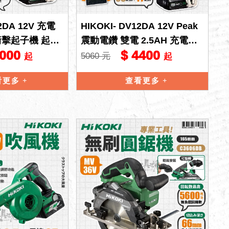
2DA 12V 充電
HIKOKI- DV12DA 12V Peak
衝擊起子機 起子
震動電鑽 雙電 2.5AH 充電式
2000
$ 4400
貨
震動電鑽 無鍵夾
5060 元
起
起
看更多
查看更多