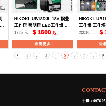
刷
HIKOKI- UB18DJL 18V 摺疊
HIKOKI- UB1
打氣
工作燈 照明燈 LED工作燈 探
工作燈 工作塔燈
$ 1500
$ 
照燈 工作燈 手電筒 h
燈 工作燈 hik
1725 元
20010 元
起
查看更多
查
1
2
3
4
5
6
7
8
9
CONTAC
手機：
0976 05