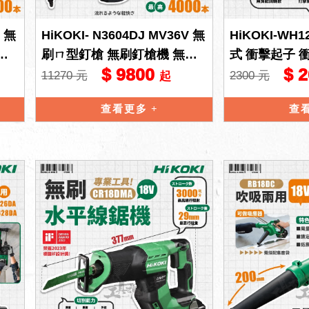
V 無
HiKOKI- N3604DJ MV36V 無
HiKOKI-WH1
刷
刷ㄇ型釘槍 無刷釘槍機 無刷
式 衝擊起子 
$ 9800
$ 
釘槍 型釘 hikoki
機 電鑽 公司
11270 元
2300 元
起
查看更多
查