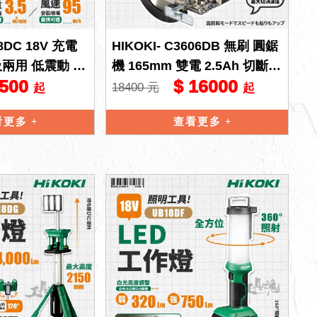
18DC 18V 充電
HIKOKI- C3606DB 無刷 圓鋸
吸兩用 低震動 吹
機 165mm 雙電 2.5Ah 切斷機
2500
$ 16000
工具 hi
圓鋸機 日立 H
18400 元
起
起
看更多
查看更多