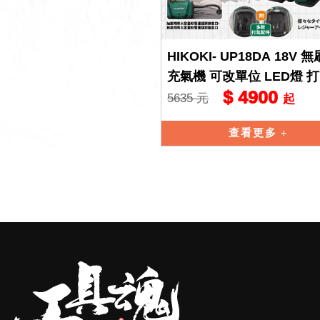
HIKOKI- UP18DA 18V 無
充氣機 可改單位 LED燈 
$ 4900
抽氣 風車 hikoki
5635 元
起
查看更多