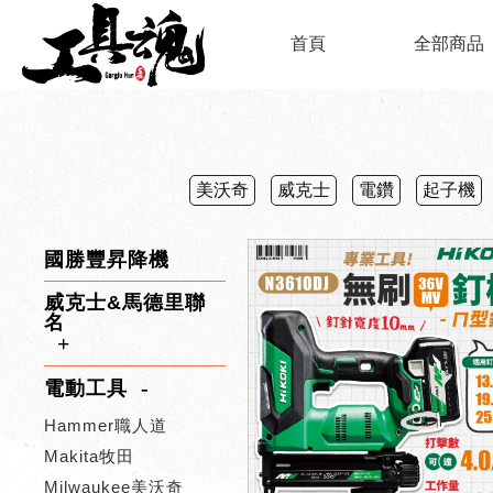
首頁
全部商品
美沃奇
威克士
電鑽
起子機
國勝豐昇降機
威克士&馬德里聯
名
電動工具
Hammer職人道
Makita牧田
Milwaukee美沃奇