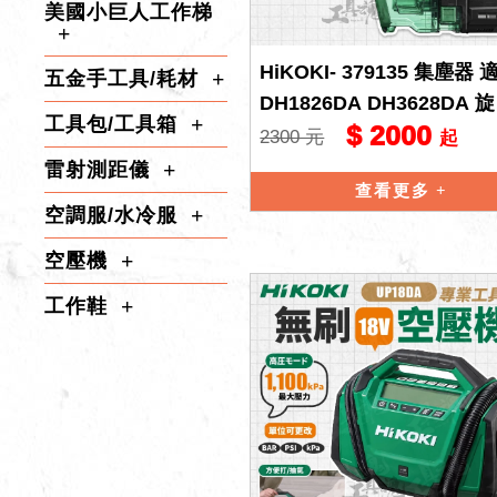
美國小巨人工作梯
HiKOKI- 379135 集塵器 
五金手工具/耗材
DH1826DA DH3628DA 
工具包/工具箱
$ 2000
式 鎚鑽集塵 hi
2300 元
起
雷射測距儀
查看更多
空調服/水冷服
空壓機
工作鞋