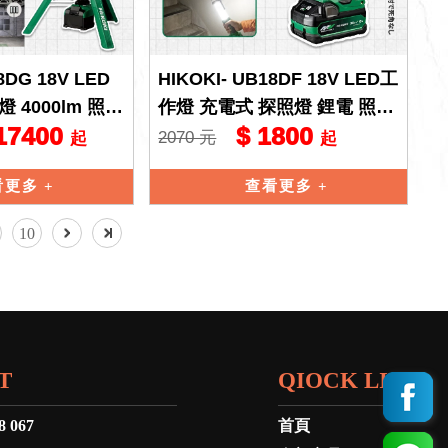
8DG 18V LED
HIKOKI- UB18DF 18V LED工
 4000lm 照明
作燈 充電式 探照燈 鋰電 照明
17400
$ 1800
o
燈 LED燈 hiko
2070 元
起
起
看更多
查看更多
10
T
QIOCK LINK
8 067
首頁