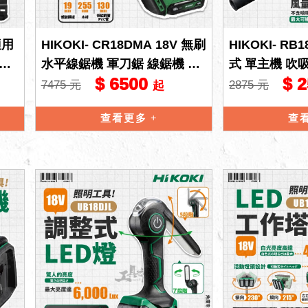
適用
HIKOKI- CR18DMA 18V 無刷
HIKOKI- RB
旋風
水平線鋸機 軍刀鋸 線鋸機 cr1
式 單主機 吹
$ 6500
$ 
8dma hikoki
塵槍 除塵 清潔
7475 元
2875 元
起
查看更多
查