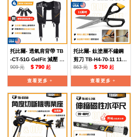
托比爾- 透氣肩背帶 TB
托比爾- 鈦塗層不鏽鋼
-CT-51G GelFit 減壓 附
剪刀 TB-H4-70-11 11英
$ 790
$ 750
909 元
863 元
起
起
腰帶扣環 肩帶 雙肩 可
吋 TB 托比爾 TOUGHB
調 TB
UILT 不
查看更多
查看更多