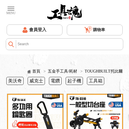
0
會員登入
購物車
首頁
>
五金手工具/耗材
>
TOUGHBUILT托比爾
美沃奇
威克士
電鑽
起子機
工具箱