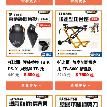
查看更多
查看更多
托比爾- 護膝替換 TB-K
托比爾- 角度切斷機專
PS-01 貝殼黑 TB 托比
用 TB-S600 摺疊款 推
$ 390
$ 7600
449 元
8740 元
起
起
爾 工作防護 TOUGHB
車 TB 托比爾 TOUGHB
UILT 護膝
UILT 可伸縮
查看更多
查看更多