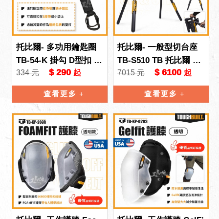
托比爾- 多功用鑰匙圈
托比爾- 一般型切台座
TB-54-K 掛勾 D型扣 扣
TB-S510 TB 托比爾 TO
$ 290
$ 6100
334 元
7015 元
起
起
環 工具掛勾 TB 托比爾
UGHBUILT 可伸縮
工具吊掛 TO
查看更多
查看更多