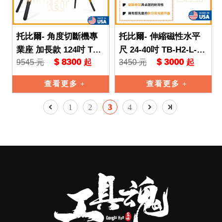
托比爾- 角度切斷機專
托比爾- 伸縮磁性水平
業座 加長款 124吋 TB-
尺 24-40吋 TB-H2-L-24
$ 8300
$ 3000
9545 元
3450 元
起
起
S550 推車 TB 托比爾 T
X 附磁 帶燈 水平儀 TB
OUGHBUIL
托比爾 T
查看更多
查看更多
1
2
3
4