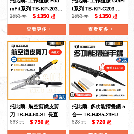
托比爾- 工作護膝 Foa
托比爾- 工作護膝 GelFi
mFit系列 TB-KP-203R
t系列 TB-KP-G203 透
$ 1350
$ 1350
1553 元
1553 元
起
起
透明 TB 托比爾 工作防
明款 TB 托比爾 工作防
護 TOUG
護 TOU
查看更多
查看更多
托比爾- 航空剪鐵皮剪
托比爾- 多功能摺疊鋸 5
刀 TB-H4-60-SL 長直刀
合一 TB-H4S5-23FU 附
$ 750
$ 720
863 元
828 元
起
起
TB 托比爾 TOUGHBUI
收納盒 軍刀鋸 TB 托比
LT 直切
爾 軍刀鋸片