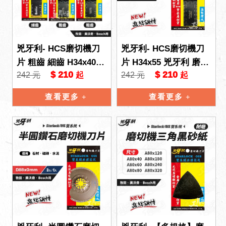
兇牙利- HCS磨切機刀
兇牙利- HCS磨切機刀
片 粗齒 細齒 H34x40
片 H34x55 兇牙利 磨切
$ 210
$ 210
242 元
242 元
起
起
磨切機 Starlock/OIS 雙
機 Starlock/OIS 雙系統
系統 刀片
木片 P
查看更多
查看更多