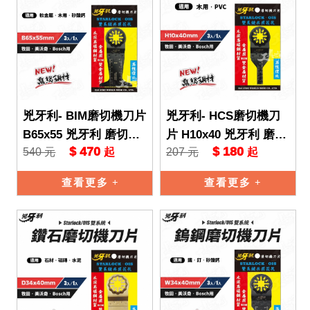
兇牙利- BIM磨切機刀片
兇牙利- HCS磨切機刀
B65x55 兇牙利 磨切機
片 H10x40 兇牙利 磨切
$ 470
$ 180
540 元
207 元
起
起
Starlock/OIS 雙系統 木
機 Starlock/OIS 雙系統
片 軟
木片
查看更多
查看更多