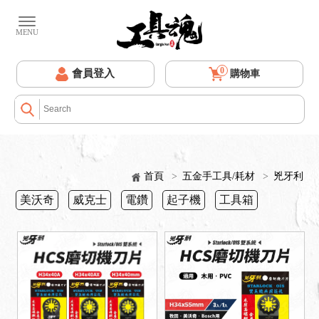
0
會員登入
購物車
首頁
>
五金手工具/耗材
>
兇牙利
美沃奇
威克士
電鑽
起子機
工具箱