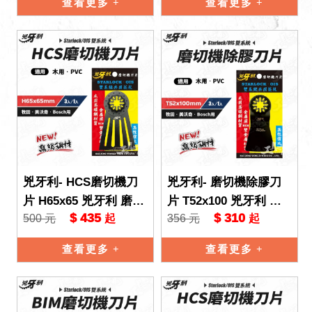
查看更多
查看更多
兇牙利- HCS磨切機刀
兇牙利- 磨切機除膠刀
片 H65x65 兇牙利 磨切
片 T52x100 兇牙利 磨
$ 435
$ 310
500 元
356 元
起
起
機 Starlock/OIS 雙系統
切機 Starlock/OIS 雙系
木片 P
統 木片 P
查看更多
查看更多