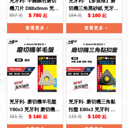
兇牙利- 半圓鑽石磨切
兇牙利- 【多規格】磨
機刀片 D88x0mm 兇牙
切機三角黑砂紙 兇牙利
$ 780
$ 160
897 元
184 元
起
起
利 磨切機 Starlock/OIS
磨切機 Starlock/OIS 雙
雙系統 石材
系統 磨切機
查看更多
查看更多
兇牙利- 磨切機羊毛盤
兇牙利- 磨切機三角黏
Y80x3 兇牙利 磨切機 S
扣盤 E80x3 兇牙利 磨
$ 140
$ 100
161 元
115 元
起
起
tarlock/OIS 雙系統 拋
切機 Starlock/OIS 雙系
光 磨盤
統 木頭 金屬