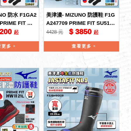
NO 防水 F1GA2
美津濃- MIZUNO 防護鞋 F1G
PRIME FIT WU
A247709 PRIME FIT SU51L
4200
$ 3850
BOA 工作鞋
4428 元
起
起
看更多
查看更多