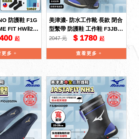
NO 防護鞋 F1G
美津濃- 防水工作靴 長款 閉合
ME FIT HWⅡ21
型繫帶 防護鞋 工作鞋 F3JBN
3400
$ 1780
90109
2047 元
起
起
看更多
查看更多