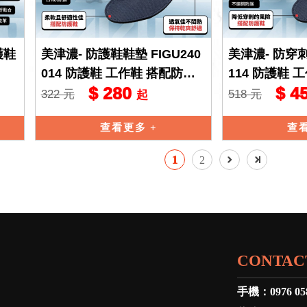
護鞋
美津濃- 防護鞋鞋墊 FIGU240
美津濃- 防穿刺
014 防護鞋 工作鞋 搭配防護
114 防護鞋 
$ 280
$ 4
鞋安全鞋墊 重量訓練增重鞋墊
鞋 防穿刺鋼板
322 元
518 元
起
訓
查看更多
查
1
2
CONTAC
手機：
0976 05