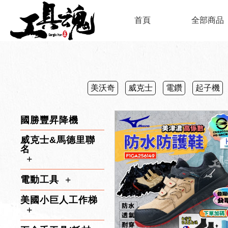
首頁
全部商品
美沃奇
威克士
電鑽
起子機
國勝豐昇降機
威克士&馬德里聯
名
電動工具
美國小巨人工作梯