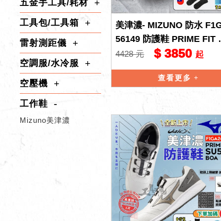
五金手工具/耗材
工具包/工具箱
美津濃- MIZUNO 防水 F1
56149 防護鞋 PRIME FIT
雷射測距儀
$ 3850
21L 工作鞋
4428 元
起
空調服/水冷服
查看更多
空壓機
工作鞋
Mizuno美津濃