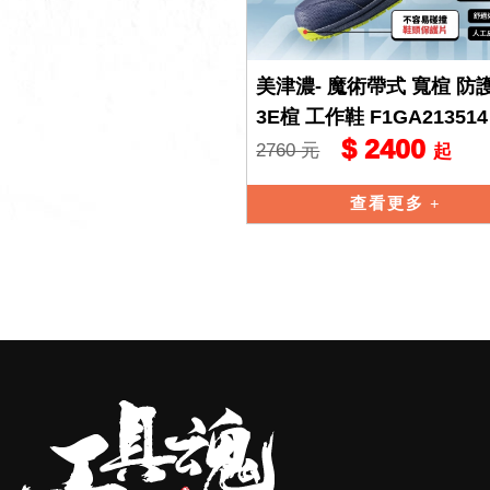
美津濃- 魔術帶式 寬楦 防
3E楦 工作鞋 F1GA213514
$ 2400
2760 元
起
查看更多