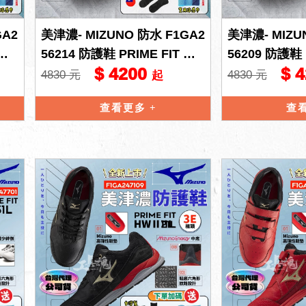
GA2
美津濃- MIZUNO 防水 F1GA2
美津濃- MIZU
 WU
56214 防護鞋 PRIME FIT WU
56209 防護鞋 
$ 4200
$ 
21H 高筒 工
21H 高筒 工
4830 元
4830 元
起
查看更多
查