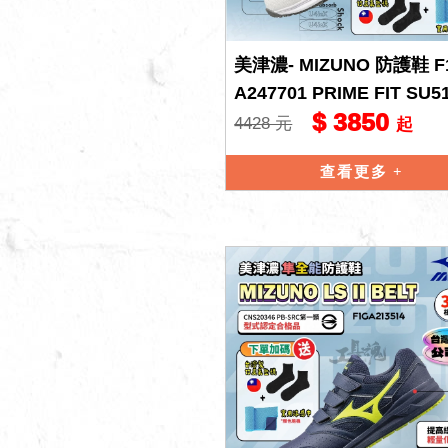
美津濃- MIZUNO 防護鞋 F
A247701 PRIME FIT SU5
$ 3850
BOA 寬楦
4428 元
起
查看更多