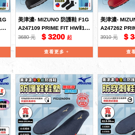
1G
美津濃- MIZUNO 防護鞋 F1G
美津濃- MIZU
1L
A247109 PRIME FIT HWⅡ11
A247262 PRI
$ 3200
$ 
L 寬楦 安全
L 寬楦 安全
3680 元
3910 元
起
查看更多
查