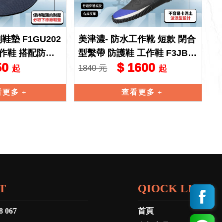
鞋墊 F1GU202
美津濃- 防水工作靴 短款 閉合
工作鞋 搭配防護
型繫帶 防護鞋 工作鞋 F3JBN
50
$ 1600
 安全鞋墊 重量
00109
1840 元
起
起
看更多
查看更多
T
QIOCK LINK
8 067
首頁