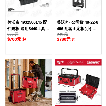
美沃奇 4932500145 配
美沃奇- 公司貨 48-22-8
件隔板 適用8440工具箱
496 配套固定板(小) 固
805 元
840 元
菜籃配件隔板 分隔板 工
定板 可掛牆 地面 配套
$700元
$730元
起
起
具箱 美沃奇 8
工具箱系列 工具