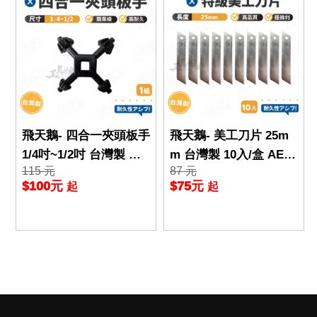
飛天鵝- 四合一夾頭板手
飛天鵝- 美工刀片 25m
1/4吋~1/2吋 台灣製 手
m 台灣製 10入/盒 AE2
115 元
87 元
電鑽鑰匙扳手 鑽頭夾頭
Q-25 極銳利 美工刀片
$100元
$75元
起
起
夾鎖 手槍鑽扳手 RW
切割厚材 替刃