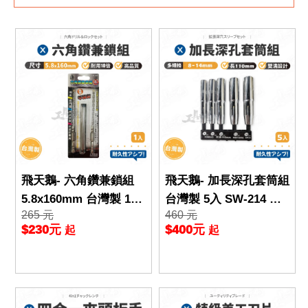
飛天鵝- 六角鑽兼鎖組
飛天鵝- 加長深孔套筒組
5.8x160mm 台灣製 1入
台灣製 5入 SW-214 鉻
265 元
460 元
不掉釘 鑽兼鎖 鎖兼鑽 S
釩鋼 六角軸 6.35mm 深
$230元
$400元
起
起
W-491 六角
孔套筒