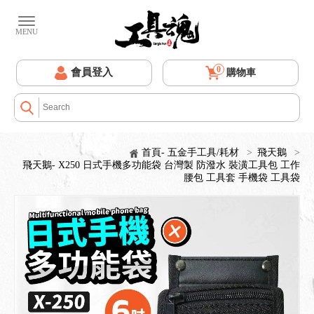
0
會員登入
購物車
首頁- 五金手工具/耗材
>
飛天鵝
>
飛天鵝- X250 日式手機多功能袋 台灣製 防潑水 裝潢工具包 工作
腰包 工具套 手機袋 工具袋