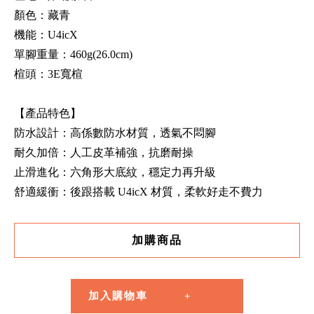
顏色：藏青
機能：U4icX
單腳重量：460g(26.0cm)
楦頭：3E寬楦
【產品特色】
防水設計：高係數防水材質，透氣不悶腳
耐久加倍：人工皮革補強，抗磨耐操
止滑進化：六角形大底紋，穩定力再升級
舒適緩衝：後跟搭載 U4icX 材質，柔軟好走不費力
加購商品
加入購物車