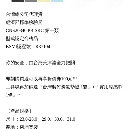
台灣總公司代理貨
經濟部標準檢驗局
CNS20346 PB-SRC 第一類
型式認定合格品
BSMI認證號：R37104
你的安全，由台灣美津濃全力把關
即刻購買還可以再享折價券100元!!!
工具魂再加碼送『台灣製竹炭氣墊襪 1雙』+『實用涼感巾
1條』~
【產品規格】
尺寸：23.0-28.0、29.0、30.0、31.0
產地：柬埔寨製