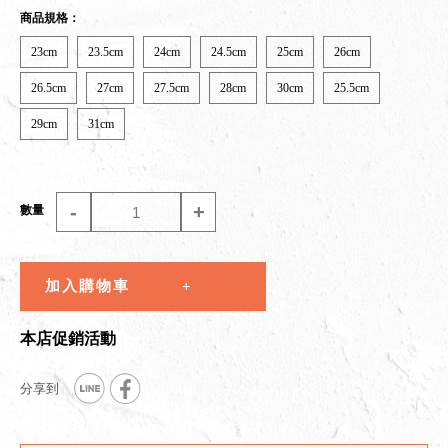
商品規格：
23cm
23.5cm
24cm
24.5cm
25cm
26cm
26.5cm
27cm
27.5cm
28cm
30cm
25.5cm
29cm
31cm
-
+
數量
加入購物車
本店促銷活動