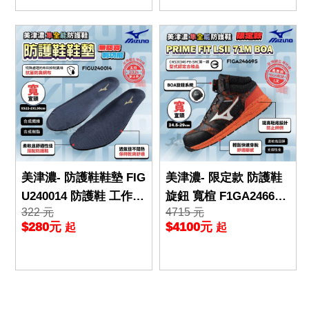
美津濃- 防護鞋鞋墊 FIG
美津濃- 限定款 防護鞋
U240014 防護鞋 工作鞋
旋鈕 寬楦 F1GA246695
322 元
4715 元
搭配防護鞋安全鞋墊 重
工作鞋 PRIME FIT LSII
$280元
$4100元
起
起
量訓練增重鞋墊
7