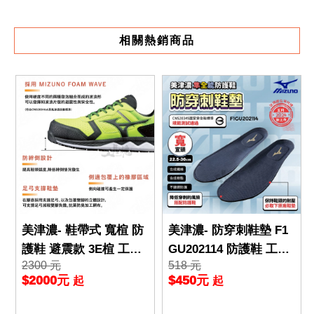
相關熱銷商品
美津濃- 鞋帶式 寬楦 防
美津濃- 防穿刺鞋墊 F1
護鞋 避震款 3E楦 工作
GU202114 防護鞋 工作
2300 元
518 元
鞋 F1GA213345
鞋 搭配防護鞋 防穿刺鋼
$2000元
$450元
起
起
板 安全鞋墊 重量訓