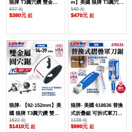
狼牌 T3圓穴鑽 雙金屬
m】美國 狼牌 T3圓穴鑽
437 元
540 元
圓穴鋸 圓穴鑽尾 金屬
雙金屬圓穴鋸 圓穴鑽尾
$380元
$470元
起
起
木工 白鐵 不鏽鋼
金屬 木工 白鐵 不
狼牌- 【92-152mm】美
狼牌- 美國 618636 替換
國 狼牌 T3圓穴鑽 雙金
式折疊鋸 可拆式軍刀鋸
1622 元
1138 元
屬圓穴鋸 圓穴鑽尾 金屬
隨身 手鋸 可替換鋸片
$1410元
$990元
起
起
木工 白鐵 不鏽鋼
舒適握柄 LENOX