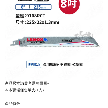
產品尺寸請參考選項附圖~
⚠️本賣場僅售單支(1入)
產品特色