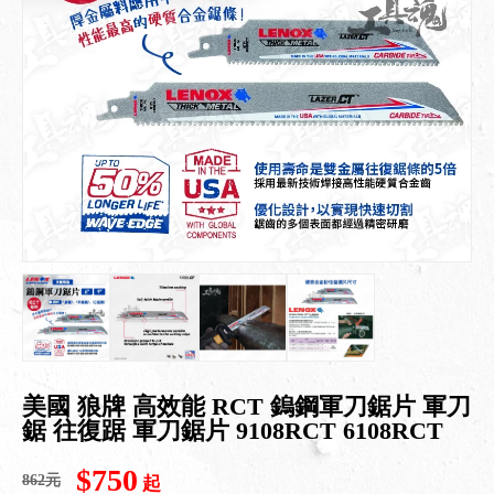
美國 狼牌 高效能 RCT 鎢鋼軍刀鋸片 軍刀
鋸 往復踞 軍刀鋸片 9108RCT 6108RCT
$750
862元
起