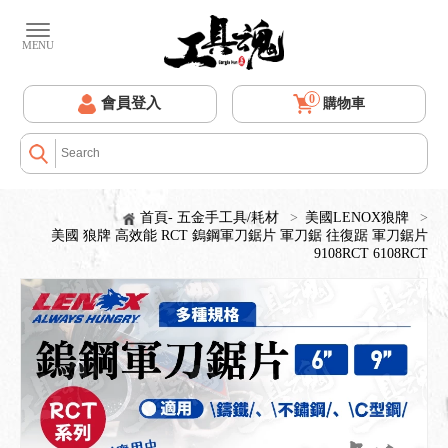
0
會員登入
購物車
首頁- 五金手工具/耗材
>
美國LENOX狼牌
>
美國 狼牌 高效能 RCT 鎢鋼軍刀鋸片 軍刀鋸 往復踞 軍刀鋸片
9108RCT 6108RCT